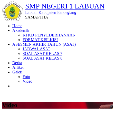
SMP NEGERI 1 LABUAN
Labuan Kabupaten Pandeglang
SAMAPTHA
Home
Akademik
KI KD PENYEDERHANAAN
FORMAT KISI-KISI
ASESMEN AKHIR TAHUN (ASAT)
JADWAL ASAT
SOAL ASAT KELAS 7
SOAL ASAT KELAS 8
Berita
Artikel
Galeri
Foto
Video
Video