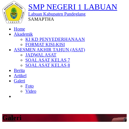
SMP NEGERI 1 LABUAN
Labuan Kabupaten Pandeglang
SAMAPTHA
Home
Akademik
KI KD PENYEDERHANAAN
FORMAT KISI-KISI
ASESMEN AKHIR TAHUN (ASAT)
JADWAL ASAT
SOAL ASAT KELAS 7
SOAL ASAT KELAS 8
Berita
Artikel
Galeri
Foto
Video
Galeri