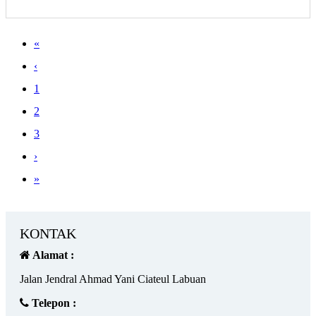
«
‹
1
2
3
›
»
KONTAK
Alamat :
Jalan Jendral Ahmad Yani Ciateul Labuan
Telepon :