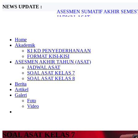
NEWS UPDATE :
JADWAL ASAT...
SOAL ASAT KELAS 7...
Market Day 2024...
Tinjauan Lingkungan Pantai Desa Teluk 
Memperingati Hari Kartini, 21 April 2024.
Pembiasaan Shalat Dhuha Berjama’ah...
Home
Pelantikan Kepengurusan OSIS Tahun 20
Akademik
LATIHAN DASAR KEPEMIMPINAN SIS
KI KD PENYEDERHANAAN
JADWAL ASAS SUSULAN...
FORMAT KISI-KISI
ASESMEN SUMATIF AKHIR SEMESTER
ASESMEN AKHIR TAHUN (ASAT)
JADWAL ASAT
SOAL ASAT KELAS 7
SOAL ASAT KELAS 8
Berita
Artikel
Galeri
Foto
Video
SOAL ASAT KELAS 7