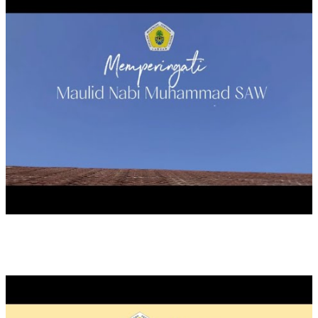
PROGRAM P5 : GAYA HIDUP BERKELANJUTAN