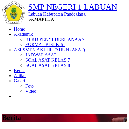
SMP NEGERI 1 LABUAN
Labuan Kabupaten Pandeglang
SAMAPTHA
Home
Akademik
KI KD PENYEDERHANAAN
FORMAT KISI-KISI
ASESMEN AKHIR TAHUN (ASAT)
JADWAL ASAT
SOAL ASAT KELAS 7
SOAL ASAT KELAS 8
Berita
Artikel
Galeri
Foto
Video
Berita