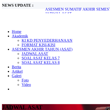
NEWS UPDATE :
JADWAL ASAT...
SOAL ASAT KELAS 7...
Market Day 2024...
Tinjauan Lingkungan Pantai Desa Teluk 
Memperingati Hari Kartini, 21 April 2024.
Pembiasaan Shalat Dhuha Berjama’ah...
Home
Pelantikan Kepengurusan OSIS Tahun 20
Akademik
LATIHAN DASAR KEPEMIMPINAN SIS
KI KD PENYEDERHANAAN
JADWAL ASAS SUSULAN...
FORMAT KISI-KISI
ASESMEN SUMATIF AKHIR SEMESTER
ASESMEN AKHIR TAHUN (ASAT)
JADWAL ASAT
SOAL ASAT KELAS 7
SOAL ASAT KELAS 8
Berita
Artikel
Galeri
Foto
Video
JADWAL ASAT