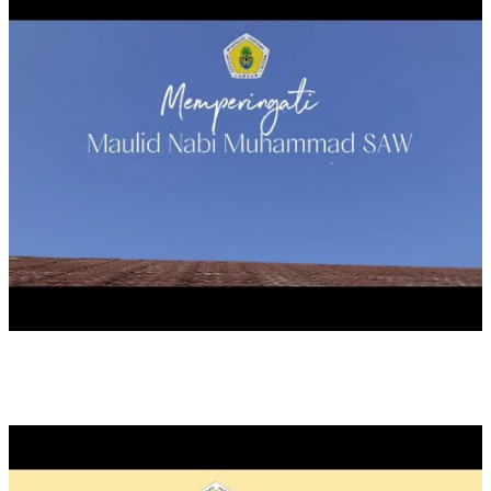
PROGRAM P5 : GAYA HIDUP BERKELANJUTAN