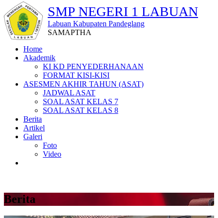
SMP NEGERI 1 LABUAN
Labuan Kabupaten Pandeglang
SAMAPTHA
Home
Akademik
KI KD PENYEDERHANAAN
FORMAT KISI-KISI
ASESMEN AKHIR TAHUN (ASAT)
JADWAL ASAT
SOAL ASAT KELAS 7
SOAL ASAT KELAS 8
Berita
Artikel
Galeri
Foto
Video
Berita