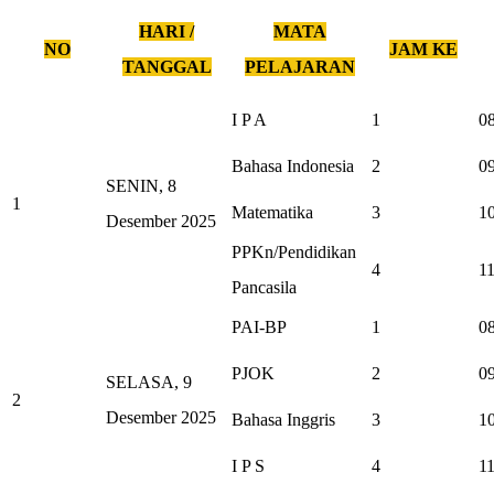
HARI /
MATA
NO
JAM KE
TANGGAL
PELAJARAN
I P A
1
08
Bahasa Indonesia
2
09
SENIN, 8
1
Matematika
3
10
Desember 2025
PPKn/Pendidikan
4
11
Pancasila
PAI-BP
1
08
PJOK
2
09
SELASA, 9
2
Desember 2025
Bahasa Inggris
3
10
I P S
4
11