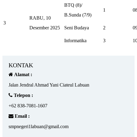
BTQ (8)/
1
08
B.Sunda (7/9)
RABU, 10
3
Desember 2025
Seni Budaya
2
09
Informatika
3
10
KONTAK
Alamat :
Jalan Jendral Ahmad Yani Ciateul Labuan
Telepon :
+62 838-7081-1607
Email :
smpnegeri1labuan@gmail.com