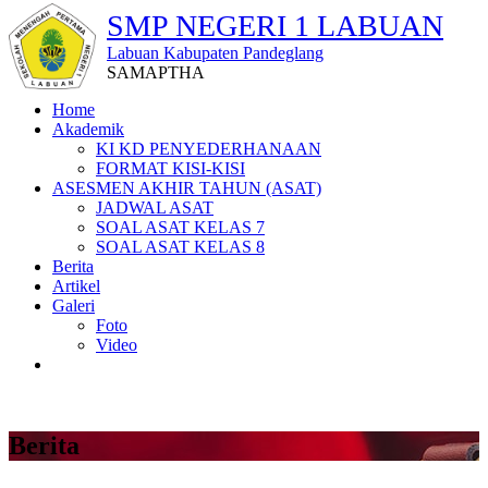
SMP NEGERI 1 LABUAN
Labuan Kabupaten Pandeglang
SAMAPTHA
Home
Akademik
KI KD PENYEDERHANAAN
FORMAT KISI-KISI
ASESMEN AKHIR TAHUN (ASAT)
JADWAL ASAT
SOAL ASAT KELAS 7
SOAL ASAT KELAS 8
Berita
Artikel
Galeri
Foto
Video
Berita