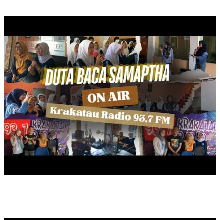
ON AIR DUTA BACA SAMAPTHA
BERBAGI TAKJIL, RAMADAN 1446 HIJRIYAH