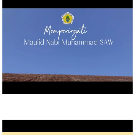
PROGRAM P5 : GAYA HIDUP BERKELANJUTAN