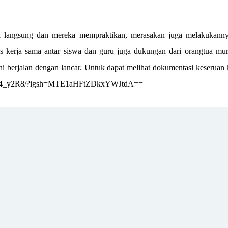
ara langsung dan mereka mempraktikan, merasakan juga melakukanny
es kerja sama antar siswa dan guru juga dukungan dari orangtua mur
ni berjalan dengan lancar. Untuk dapat melihat dokumentasi keserua
/C6jA84_y2R8/?igsh=MTE1aHFtZDkxYWJtdA==