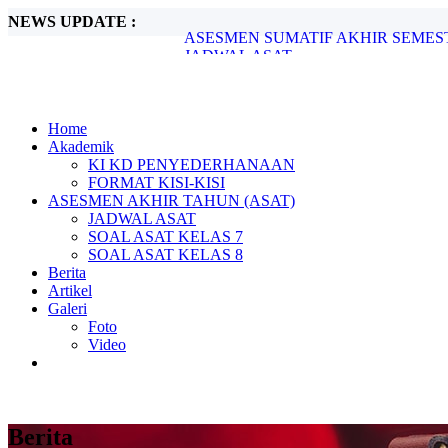
NEWS UPDATE :
JADWAL ASAT...
SOAL ASAT KELAS 7...
Market Day 2024...
Tinjauan Lingkungan Pantai Desa Teluk 
Memperingati Hari Kartini, 21 April 2024.
Pembiasaan Shalat Dhuha Berjama’ah...
Home
Pelantikan Kepengurusan OSIS Tahun 20
Akademik
LATIHAN DASAR KEPEMIMPINAN SIS
KI KD PENYEDERHANAAN
JADWAL ASAS SUSULAN...
FORMAT KISI-KISI
ASESMEN SUMATIF AKHIR SEMESTER
ASESMEN AKHIR TAHUN (ASAT)
JADWAL ASAT
SOAL ASAT KELAS 7
SOAL ASAT KELAS 8
Berita
Artikel
Galeri
Foto
Video
Berita