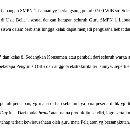
 Lapangan SMPN 1 Labuan yg berlangsung pukul 07:00 WIB s/d Selesai. 
di Usia Belia”, sesuai dengan harapan seluruh Guru SMPN 1 Labuan 
swa dalam berbisnis hingga kelak dapat menjadi pengusaha hebat dan
las 7 dan kelas 8. Sedangkan Konsumen atau pembeli dari seluruh warg
 beberapa Pengurus OSIS dan anggota ekstrakurikuler lainnya, seperti
 penuh persiapan, yg mana di hari sebelumnya para peserta didik yg 
 Day
ini.
Dari mulai
brand
atau nama produk itu sendiri, logo serta t
 tahap terkait kewirausahaan oleh guru mata Pelajaran yg bersangkutan.