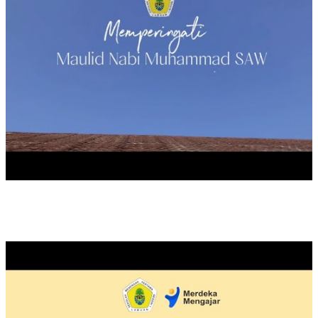
PROGRAM P5 : GAYA HIDUP BERKELANJUTAN