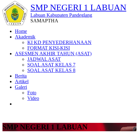
SMP NEGERI 1 LABUAN
Labuan Kabupaten Pandeglang
SAMAPTHA
Home
Akademik
KI KD PENYEDERHANAAN
FORMAT KISI-KISI
ASESMEN AKHIR TAHUN (ASAT)
JADWAL ASAT
SOAL ASAT KELAS 7
SOAL ASAT KELAS 8
Berita
Artikel
Galeri
Foto
Video
SMP NEGERI 1 LABUAN