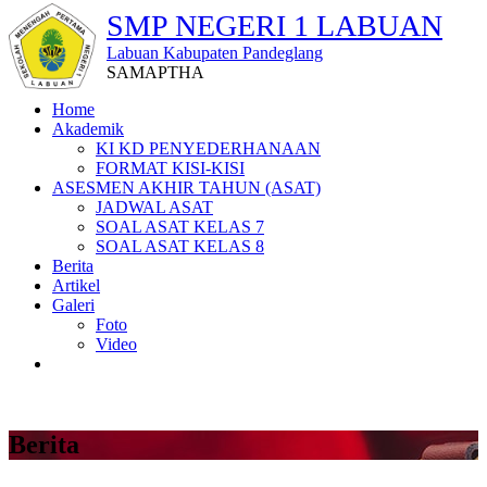
SMP NEGERI 1 LABUAN
Labuan Kabupaten Pandeglang
SAMAPTHA
Home
Akademik
KI KD PENYEDERHANAAN
FORMAT KISI-KISI
ASESMEN AKHIR TAHUN (ASAT)
JADWAL ASAT
SOAL ASAT KELAS 7
SOAL ASAT KELAS 8
Berita
Artikel
Galeri
Foto
Video
Berita