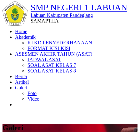
SMP NEGERI 1 LABUAN
Labuan Kabupaten Pandeglang
SAMAPTHA
Home
Akademik
KI KD PENYEDERHANAAN
FORMAT KISI-KISI
ASESMEN AKHIR TAHUN (ASAT)
JADWAL ASAT
SOAL ASAT KELAS 7
SOAL ASAT KELAS 8
Berita
Artikel
Galeri
Foto
Video
Galeri