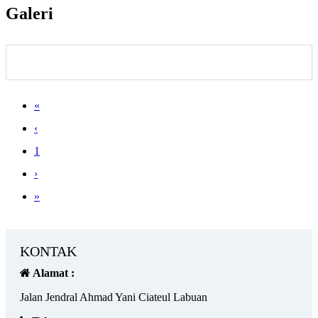
Galeri
«
‹
1
›
»
KONTAK
Alamat :
Jalan Jendral Ahmad Yani Ciateul Labuan