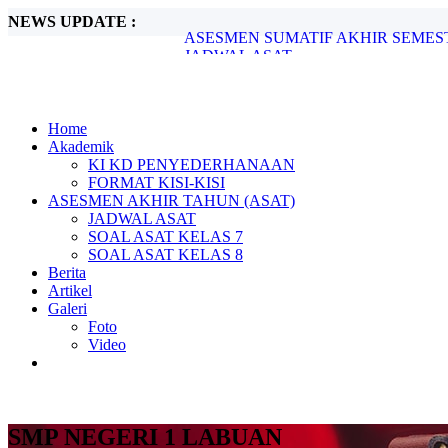
NEWS UPDATE :
JADWAL ASAT...
SOAL ASAT KELAS 7...
Market Day 2024...
Tinjauan Lingkungan Pantai Desa Teluk 
Memperingati Hari Kartini, 21 April 2024.
Pembiasaan Shalat Dhuha Berjama’ah...
Home
Pelantikan Kepengurusan OSIS Tahun 20
Akademik
LATIHAN DASAR KEPEMIMPINAN SIS
KI KD PENYEDERHANAAN
JADWAL ASAS SUSULAN...
FORMAT KISI-KISI
ASESMEN SUMATIF AKHIR SEMESTER
ASESMEN AKHIR TAHUN (ASAT)
JADWAL ASAT
SOAL ASAT KELAS 7
SOAL ASAT KELAS 8
Berita
Artikel
Galeri
Foto
Video
SMP NEGERI 1 LABUAN