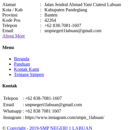
Alamat
:
Jalan Jendral Ahmad Yani Ciateul Labuan
Kota / Kab
:
Kabupaten Pandeglang
Provinsi
:
Banten
Kode Pos
:
42264
Telepon
:
+62 838-7081-1607
Email
:
smpnegeri1labuan@gmail.com
About More
Menu
Beranda
Panduan
Kontak Kami
Tentang Simpen
Kontak
Telepon
:
+62 838-7081-1607
Email
:
smpnegeri1labuan@gmail.com
Whatsapp
:
+62 838 7081 1607
Instagram
:
https://www.instagram.com/smpn_1labuan/
©
Copyright - 2019-SMP NEGERI 1 LABUAN