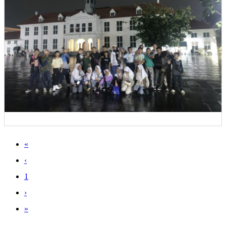
«
‹
1
›
»