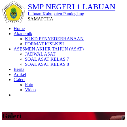
SMP NEGERI 1 LABUAN
Labuan Kabupaten Pandeglang
SAMAPTHA
Home
Akademik
KI KD PENYEDERHANAAN
FORMAT KISI-KISI
ASESMEN AKHIR TAHUN (ASAT)
JADWAL ASAT
SOAL ASAT KELAS 7
SOAL ASAT KELAS 8
Berita
Artikel
Galeri
Foto
Video
Galeri